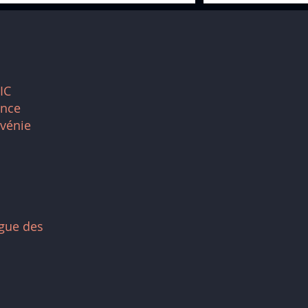
IC
ance
vénie
ogue des