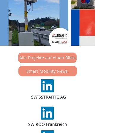
(Geschwindigkeitsharmonisierung
Werktagen zu erfassen.
und Gefahrenwarnung),
welche Ende 2024 in
Betrieb geht.
Alle Projekte auf einen Blick
Smart Mobility News
SWISSTRAFFIC AG
SWIROO Frankreich