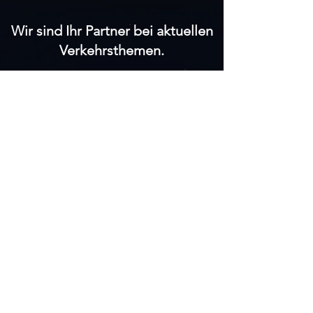
Wir sind Ihr Partner bei aktuellen
Verkehrsthemen.
Klimaneutralität
Mobilitätslenkung
Nettonull Mobilität
Verkehrszählung
Wirkungsanalysen
Smart City
Vekehrsmanagement
Tourismusverkeh
r
Parkraummanagement
Verkehrssicherheit
Digitalisierung der Mobilität